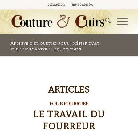
connexion
me contacter
Archive d’étiquettes pour : métier d’art
Vous êtes ici :
Accueil
/
Blog
/
métier d'art
ARTICLES
FOLIE FOURRURE
LE TRAVAIL DU
FOURREUR