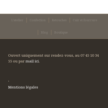
L’atelier
Confection
Retouches
Cuir et fourrure
Blog
Boutique
Ouvert uniquement sur rendez-vous, au 07 45 10 34
55 ou par
mail ici
.
.
Mentions légales