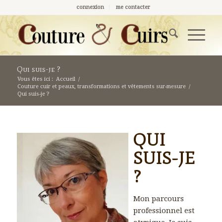
connexion
me contacter
Qui suis-je ?
Vous êtes ici :
Accueil
/
Couture cuir et peaux, transformations et vêtements sur-mesure
/
Qui suis-je ?
QUI
SUIS-JE
?
Mon parcours
professionnel est