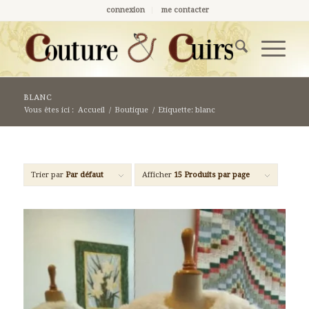
connexion
me contacter
blanc
Vous êtes ici :
Accueil
/
Boutique
/
Etiquette: blanc
Trier par
Par défaut
Afficher
15 Produits par page