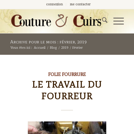
connexion
me contacter
Archive pour le mois : février, 2019
Vous êtes ici :
Accueil
/
Blog
/
2019
/
février
FOLIE FOURRURE
LE TRAVAIL DU
FOURREUR