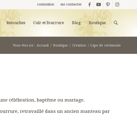
connexion
me contacter
Retouches
Cuir et fourrure
Blog
Boutique
Vous êtes ici :
Accueil
/
Boutique
/
Création
/
Cape de cérémonie
 une célébration, baptême ou mariage.
 fourrure, retravaillé dans un ancien manteau par