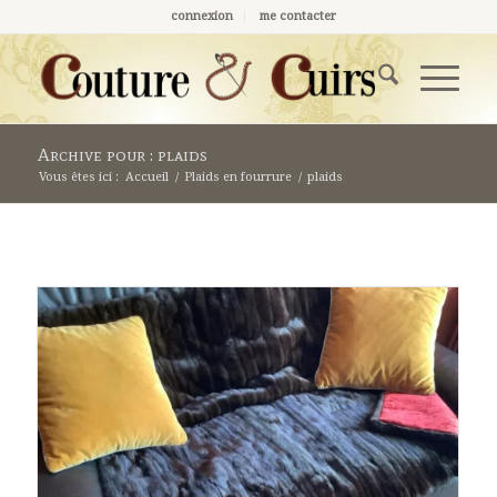
connexion
me contacter
Archive pour : plaids
Vous êtes ici :
Accueil
/
Plaids en fourrure
/
plaids